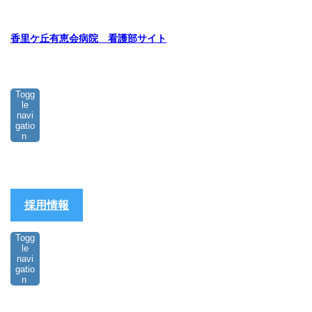
香里ケ丘有恵会病院 看護部サイト
Togg
le
navi
gatio
n
採用情報
Togg
le
navi
gatio
n